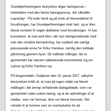
Grundejerforeningens bestyrelse afgav høringssvar i
forbindelse med den første høringsproces, det såkaldte
Laanshøj+. På trods heraf og på trods af henvendelser til
forvaltningen, har Grundejerforeningen intet hørt, og er ikke
blevet inviteret til nogen drøftelser med forvaltningen. Vi kan
konstatere, at man end ikke i det nye høringsmateriale med
selv den mindste bemærkning, har vurderet det særligt
presserende emne for Kirke Værløse, nemlig den trafikale
påvirkning gennem byen. De trafikale målinger, der er
gennemført har næsten udelukkende koncentreret sig om
Lejrvej og Kirke Værløse vej.
På borgermødet i Galaksen den 10. januar 2017, udtrykte
bestyrelsen kritik af, at man på ingen måde var blevet
inddraget i det iøvrigt omfattende dialogarbejde, som var
gennemført siden sidste høring, og at de opfordringer til at
mødes, som var fremsat, ikke var blevet besvaret. Det
virkede til at komme som en overraskelse for de