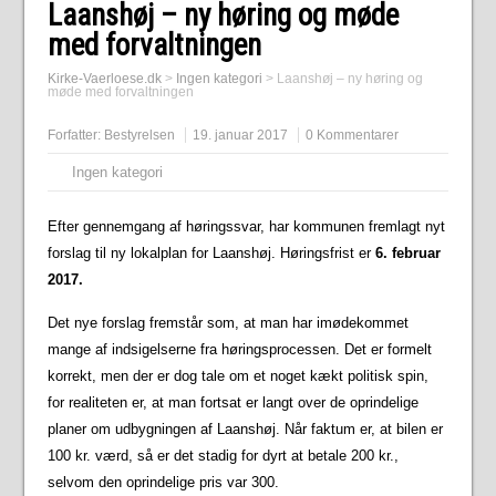
Laanshøj – ny høring og møde
med forvaltningen
Kirke-Vaerloese.dk
>
Ingen kategori
>
Laanshøj – ny høring og
møde med forvaltningen
Forfatter:
Bestyrelsen
19. januar 2017
0 Kommentarer
Ingen kategori
Efter gennemgang af høringssvar, har kommunen fremlagt nyt
forslag til ny lokalplan for Laanshøj. Høringsfrist er
6. februar
2017.
Det nye forslag fremstår som, at man har imødekommet
mange af indsigelserne fra høringsprocessen. Det er formelt
korrekt, men der er dog tale om et noget kækt politisk spin,
for realiteten er, at man fortsat er langt over de oprindelige
planer om udbygningen af Laanshøj. Når faktum er, at bilen er
100 kr. værd, så er det stadig for dyrt at betale 200 kr.,
selvom den oprindelige pris var 300.