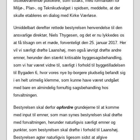
tilstedeværende politikere, som straks, med formanden for
Miljø-, Plan-, og Teknikudvalget i spidsen, meddelte, at der
skulle etableres en dialog med Kirke Værløse.
Umiddelbart derefter rettede bestyrelsen henvendelse til den
ansvarlige direktør, Niels Thygesen, og det er nu lykkedes os
at få tilsagn om et møde, forventeligt den 25. januar 2017. Her
vil vi særligt drøfte Laanshøj, men også iøvrigt drøfte andre
emner, herunder den stærkt kritisable byggesagsbehandling,
som vi har været vidne til, særligt i forhold til byggetilladelsen
til Bygaden 6, hvor vores nye by-borgere pludselig befandt sig
i en helt urimelig klemme, som kunne have været undgået
med bare en almindelig fornuftig sagsbehandling hos
forvaltningen.
Bestyrelsen skal derfor
opfordre
grundejerne til at komme
med input til emner, som man synes bestyrelsen skal drøfte
med forvaltningen, herunder naturligvis særligt emner og
punkter, som bestyrelsen skal drøfte i forhold til Laanshøj.
Bestyrelsen agter naturligvis ligesom sidst at afgive