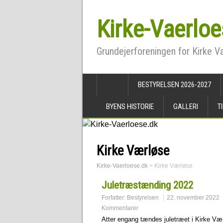
Kirke-Vaerloe
Grundejerforeningen for Kirke 
BESTYRELSEN 2026-2027
BYENS HISTORIE
GALLERI
T
Kirke Værløse
Kirke-Vaerloese.dk
>
Kirke Værløse
Juletræstænding 2022
Forfatter:
Bestyrelsen
22. november 2022
Kommentarer
Atter engang tændes juletræet i Kirke Vær