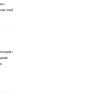
en i
vær med
remmøde i
æmpede
av