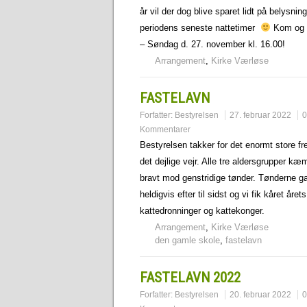
år vil der dog blive sparet lidt på belysning
periodens seneste nattetimer
Kom og 
– Søndag d. 27. november kl. 16.00!
Arrangement
,
Kirke Værløse
FASTELAVN
Forfatter:
Bestyrelsen
27. februar 2022
0
Kommentarer
Bestyrelsen takker for det enormt store f
det dejlige vejr. Alle tre aldersgrupper k
bravt mod genstridige tønder. Tønderne g
heldigvis efter til sidst og vi fik kåret årets
kattedronninger og kattekonger.
Arrangement
,
Kirke Værløse
den gamle skole
,
fastelavn
FASTELAVN 2022
Forfatter:
Bestyrelsen
20. februar 2022
0