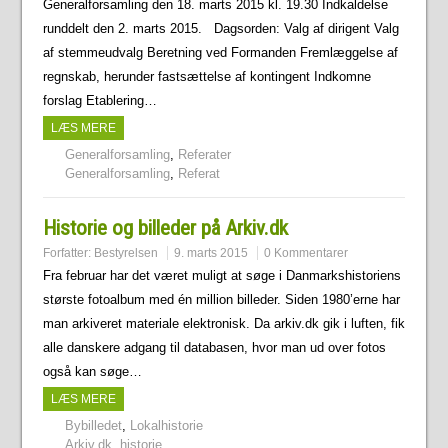
Generalforsamling den 18. marts 2015 kl. 19.30 Indkaldelse
runddelt den 2. marts 2015. Dagsorden: Valg af dirigent Valg
af stemmeudvalg Beretning ved Formanden Fremlæggelse af
regnskab, herunder fastsættelse af kontingent Indkomne
forslag Etablering…
LÆS MERE
Generalforsamling
,
Referater
Generalforsamling
,
Referat
Historie og billeder på Arkiv.dk
Forfatter:
Bestyrelsen
9. marts 2015
0 Kommentarer
Fra februar har det været muligt at søge i Danmarkshistoriens
største fotoalbum med én million billeder. Siden 1980’erne har
man arkiveret materiale elektronisk. Da arkiv.dk gik i luften, fik
alle danskere adgang til databasen, hvor man ud over fotos
også kan søge…
LÆS MERE
Bybilledet
,
Lokalhistorie
Arkiv.dk
,
historie